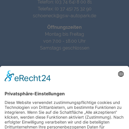
Telefon: (03 74 64) 8 00 81
Telefax: (0 37 45) 75 32 90
schoeneck@gsw-autopark.de
Öffnungszeiten
Montag bis Freitag
von 7.00 - 18.00 Uhr
Samstags geschlossen
Copyright © 2026 GSW Autopark GmbH, Alle Rechte
vorbehalten.
Ihr Mehrmarkenhaus und Vertragshändler für SsangYong, DFSK
& Baic • Chevrolet-Servicepartner • Freier Spezialist für Opel •