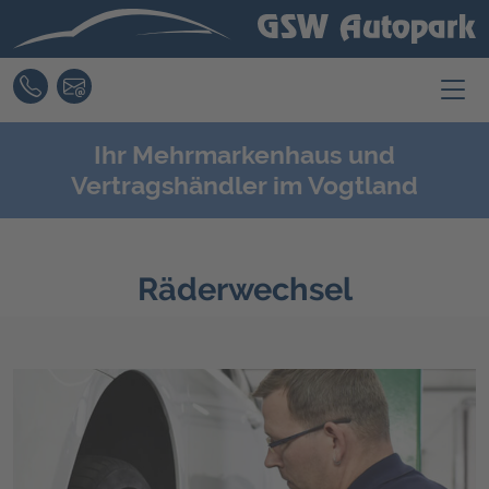
TELEFON
E-MAIL KONTAKT
Ihr Mehrmarkenhaus und
Vertragshändler im Vogtland
Räderwechsel