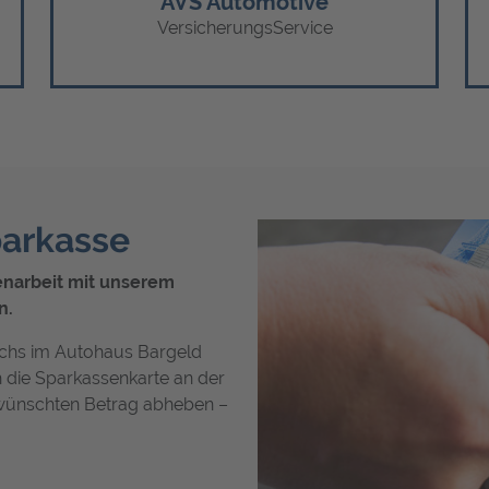
AVS Automotive
VersicherungsService
parkasse
enarbeit mit unserem
n.
chs im Autohaus Bargeld
 die Sparkassenkarte an der
wünschten Betrag abheben –