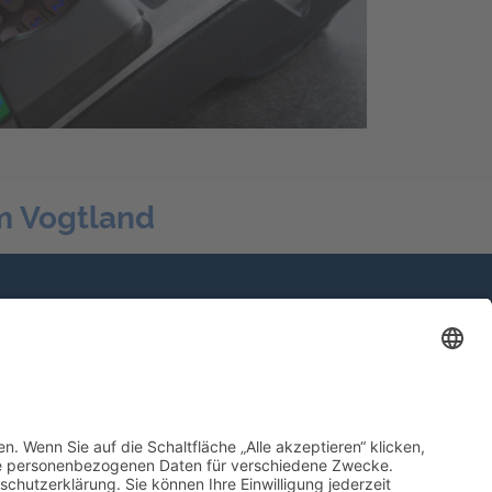
m Vogtland
Mehrmarkenpartner
Große Auswahl an Fahrzeugen.