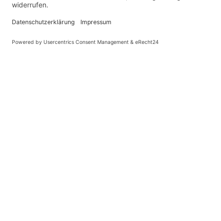
Kontakt
GSW Autopark GmbH
Betrieb Ellefeld
Hauptstraße 52
08236 Ellefeld
Telefon: (0 37 45) 7 44 99 33
Telefax: (0 37 45) 75 32 90
ellefeld@gsw-autopark.de
Öffnungszeiten
Montag bis Freitag
von 7.00 - 18.00 Uhr
Samstags nach Rücksprache