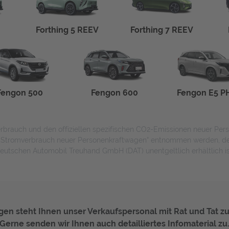
Forthing 5 REEV
Forthing 7 REEV
Fengon 500
Fengon 600
Fengon E5 P
fverbrauch und den offiziellen spezifischen CO2-Emissionen neuer P
n Stromverbrauch neuer Personenkraftwagen“ entnommen werden, der 
eutschen Automobil Treuhand GmbH (DAT) unentgeltlich erhältlich is
gen steht Ihnen unser Verkaufspersonal mit Rat und Tat zu
Gerne senden wir Ihnen auch detailliertes Infomaterial zu