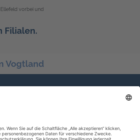
Ellefeld vorbei und
 Filialen.
m Vogtland
Mehrmarkenpartner
Große Auswahl an Fahrzeugen.