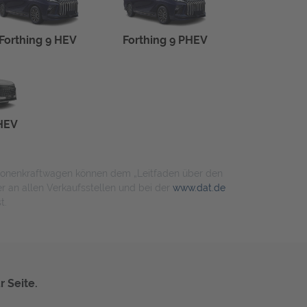
Forthing 9 HEV
Forthing 9 PHEV
HEV
ersonenkraftwagen können dem „Leitfaden über den
an allen Verkaufsstellen und bei der
www.dat.de
t.
r Seite.
.