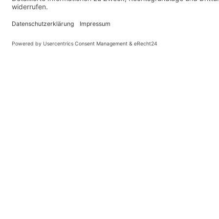
Kontakt
GSW Autopark GmbH
Betrieb Ellefeld
Hauptstraße 52
08236 Ellefeld
Telefon: (0 37 45) 7 44 99 33
Telefax: (0 37 45) 75 32 90
ellefeld@gsw-autopark.de
Öffnungszeiten
Montag bis Freitag
von 7.00 - 18.00 Uhr
Samstags nach Rücksprache