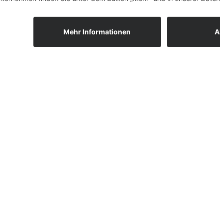
GSW Autopark GmbH
GS
Service-Center – Werkstatt
Be
Hammerbrücker Straße 10
Mu
08236 Ellefeld
08
Telefon: (0 37 45) 7 44 99 35
Tel
Telefax: (0 37 45) 75 32 90
Tel
service-center@gsw-autopark.de
sc
Öffnungszeiten
Öf
Montag bis Freitag
Mo
von 7.00 - 18.00 Uhr
vo
Samstags geschlossen
Sa